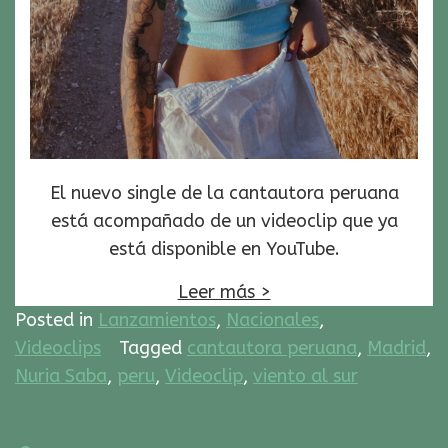
El nuevo single de la cantautora peruana
está acompañado de un videoclip que ya
está disponible en YouTube.
Leer más >
Posted in
Lanzamientos
,
Nacionales
,
Videoclips
Tagged
cantautora peruana
,
Madrid
,
Nuria Saba
,
peru
,
Videoclip
,
viento al sur